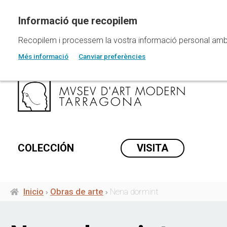
Pasar
al
contenido
principal
Recopilem i processem la vostra informació personal amb les
Més informació
Canviar preferències
COLECCIÓN
VISITA
Inicio
Obras de arte
Nena dormint
Ruta
de