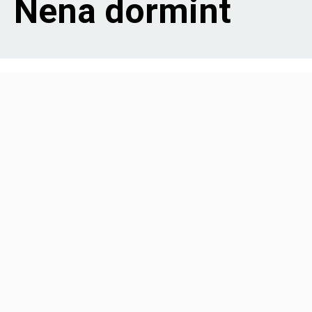
Nena dormint
navegación