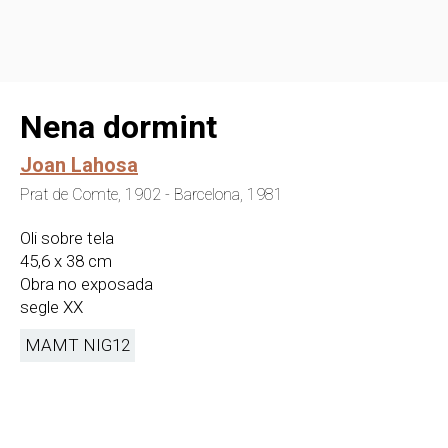
Nena dormint
Joan Lahosa
Prat de Comte, 1902 - Barcelona, 1981
Oli sobre tela
45,6 x 38 cm
Obra no exposada
segle XX
MAMT NIG
12