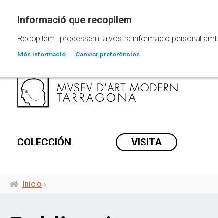
Pasar
al
contenido
principal
Recopilem i processem la vostra informació personal amb les
Més informació
Canviar preferències
COLECCIÓN
VISITA
Inicio
Ruta
de