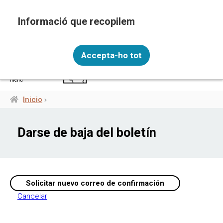
Pasar
al
contenido
principal
Recopilem i processem la vostra informació
ESP
personal amb les següents finalitats: Funcionalitat,
Accepta-ho tot
Analítica.
Més informació
menú
Canviar preferències
Inicio
Ruta
de
Darse de baja del boletín
navegación
Cancelar