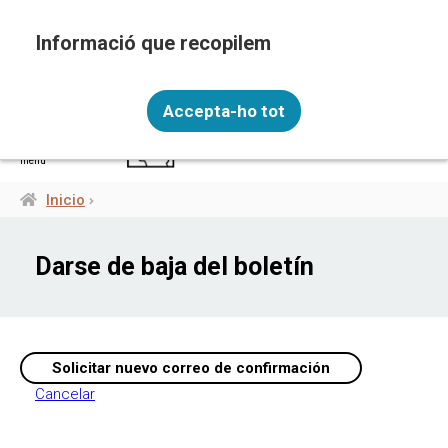
Pasar
al
contenido
principal
Recopilem i processem la vostra informació
ESP
personal amb les següents finalitats: Funcionalitat,
Accepta-ho tot
Analítica.
Més informació
menú
Canviar preferències
Inicio
Ruta
de
Darse de baja del boletín
navegación
Cancelar