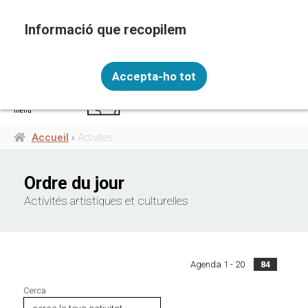
Aller
au
contenu
principal
Recopilem i processem la vostra informació
FRA
personal amb les següents finalitats: Funcionalitat,
Accepta-ho tot
Analítica.
Més informació
menú
Canviar preferències
Accueil
Activités
Fil
d'Ariane
Ordre du jour
Activités artistiques et culturelles
Agenda 1 - 20
84
Cerca