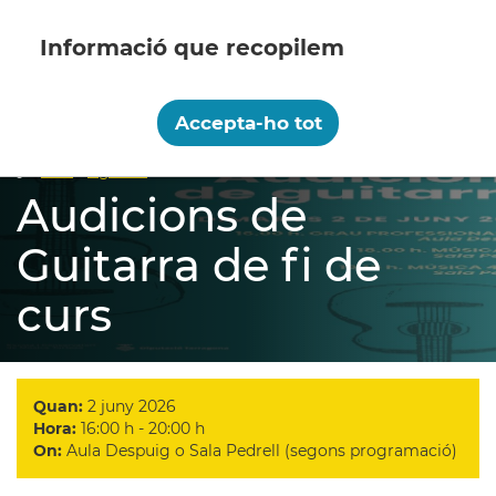
Vés
al
contingut
Recopilem i processem la vostra informació
personal amb les següents finalitats:
Accepta-ho tot
menú
Funcionalitat, Analítica.
Més informació
Inici
Agenda
Audicions de Guitarra de fi de curs
Fil
Canviar preferències
Audicions de
d'ariadna
Guitarra de fi de
curs
Quan:
2 juny 2026
Hora:
16:00 h - 20:00 h
On:
Aula Despuig o Sala Pedrell (segons programació)