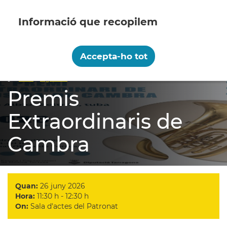
Vés
al
contingut
Recopilem i processem la vostra informació
personal amb les següents finalitats:
Accepta-ho tot
menú
Funcionalitat, Analítica.
Més informació
Inici
Agenda
Premis Extraordinaris de Cambra
Fil
Canviar preferències
Premis
d'ariadna
Extraordinaris de
Cambra
Quan:
26 juny 2026
Hora:
11:30 h - 12:30 h
On:
Sala d'actes del Patronat