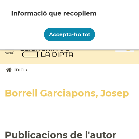
Vés
al
contingut
Recopilem i processem la vostra informació
personal amb les següents finalitats:
Accepta-ho tot
Funcionalitat, Analítica.
0
Més informació
menú
Canviar preferències
Inici
Fil
d'ariadna
Borrell Garciapons, Josep
Publicacions de l'autor