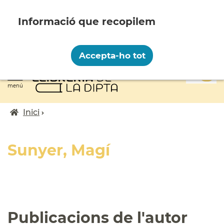
Vés
al
contingut
Recopilem i processem la vostra informació
personal amb les següents finalitats:
Accepta-ho tot
Funcionalitat, Analítica.
0
Més informació
menú
Canviar preferències
Inici
Fil
d'ariadna
Sunyer, Magí
Publicacions de l'autor