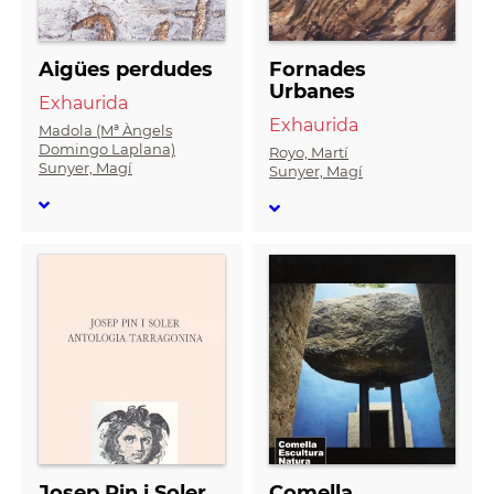
Aigües perdudes
Fornades
Urbanes
Exhaurida
Exhaurida
Madola (Mª Àngels
Domingo Laplana)
Royo, Martí
Sunyer, Magí
Sunyer, Magí
Josep Pin i Soler.
Comella