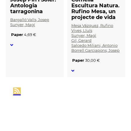
Antologia
Escultura Natura.
tarragonina
Rufino Mesa, un
projecte de vida
Bargalló Valls, Josep
Sunyer, Magí
Mesa Vázquez, Rufino
Vives, Lluís
Paper
4,69 €
Sunyer, Magí
Gil, Gerard
Salcedo Miliani, Antonio
Borrell Garciapons, Josep
Paper
30,00 €