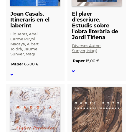
Joan Casals.
El plaer
Itineraris en el
d'escriure.
laberint
Estudis sobre
l'obra literària de
Figueres, Abel
Jordi Tiñena
Carme Puyol
Macaya, Albert
Diversos Autors
Toldrà, Jaume
Sunyer, Magí
Sunyer, Magí
Paper
15,00 €
Paper
65,00 €