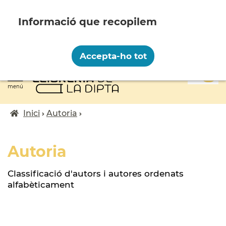
Vés
al
contingut
Recopilem i processem la vostra informació
personal amb les següents finalitats:
Accepta-ho tot
Funcionalitat, Analítica.
0
Més informació
menú
Canviar preferències
Inici
Autoria
Fil
d'ariadna
Autoria
Classificació d'autors i autores ordenats
alfabèticament