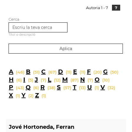
Autoria 1 - 7
7
Cerca
Títol o descripció
A
B
C
D
E
F
G
(46)
(51)
(67)
(11)
(11)
(20)
(50)
H
I
J
L
M
N
O
(6)
(5)
(7)
(12)
(87)
(7)
(10)
P
Q
R
S
T
U
V
(43)
(6)
(38)
(57)
(13)
(1)
(32)
X
Y
Z
(1)
(2)
(1)
Jové Hortoneda, Ferran