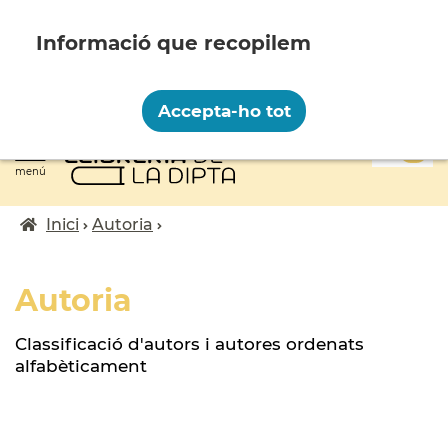
Vés
al
contingut
Recopilem i processem la vostra informació
personal amb les següents finalitats:
Accepta-ho tot
Funcionalitat, Analítica.
0
Més informació
menú
Canviar preferències
Inici
Autoria
Fil
d'ariadna
Autoria
Classificació d'autors i autores ordenats
alfabèticament