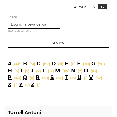
Autoria 1 - 13
13
Cerca
Títol o descripció
A
B
C
D
E
F
G
(46)
(51)
(67)
(11)
(11)
(20)
(50)
H
I
J
L
M
N
O
(6)
(5)
(7)
(12)
(87)
(7)
(10)
P
Q
R
S
T
U
V
(43)
(6)
(38)
(57)
(13)
(1)
(32)
X
Y
Z
(1)
(2)
(1)
Torrell Antoni