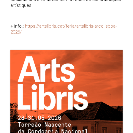
artístiques.
+ info.:
https://artslibris.cat/feria/artslibris-arcolisboa-
2026/