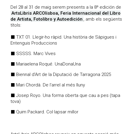
Del 28 al 31 de maig serem presents a la 8ª edición de
ArtsLibris ARCOlisboa, Feria Internacional del Libro
de Artista, Fotolibro y Autoedición
, amb els següents
títols:
⬛ TXT 01. Llegir-ho ràpid. Una història de Sàpigues i
Entenguis Produccions
⬛ SSSSS. Marc Vives
⬛ Mariaelena Roqué. UnaDonaUna
⬛ Biennal d’Art de la Diputació de Tarragona 2025
⬛ Mari Chordà. De l'arrel al més lluny
⬛ Josep Royo. Una forma oberta que cau a pes (tapa
tova)
⬛ Quim Packard. Col·lapsar millor