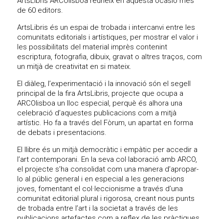
ArtsLibris ARCOlisboa reuneix en aquesta ocasió més
de 60 editors.
ArtsLibris és un espai de trobada i intercanvi entre les
comunitats editorials i artístiques, per mostrar el valor i
les possibilitats del material imprès contenint
escriptura, fotografia, dibuix, gravat o altres traços, com
un mitjà de creativitat en si mateix.
El diàleg, l’experimentació i la innovació són el segell
principal de la fira ArtsLibris, projecte que ocupa a
ARCOlisboa un lloc especial, perquè és alhora una
celebració d’aquestes publicacions com a mitjà
artístic. Ho fa a través del Fòrum, un apartat en forma
de debats i presentacions.
El llibre és un mitjà democràtic i empàtic per accedir a
l’art contemporani. En la seva col·laboració amb ARCO,
el projecte s’ha consolidat com una manera d’apropar-
lo al públic general i en especial a les generacions
joves, fomentant el col·leccionisme a través d’una
comunitat editorial plural i rigorosa, creant nous punts
de trobada entre l’art i la societat a través de les
publicacions artefactes com a reflex de les pràctiques