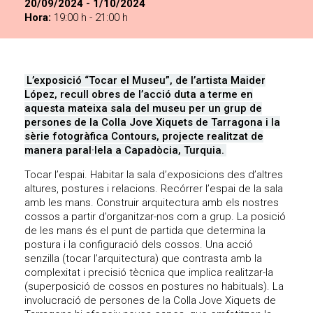
20/09/2024 - 1/10/2024
Hora:
19:00 h - 21:00 h
L’exposició “Tocar el Museu”, de l’artista Maider
López, recull obres de l’acció duta a terme en
aquesta mateixa sala del museu per un grup de
persones de la Colla Jove Xiquets de Tarragona i la
sèrie fotogràfica Contours, projecte realitzat de
manera paral·lela a Capadòcia, Turquia.
Tocar l’espai. Habitar la sala d’exposicions des d’altres
altures, postures i relacions. Recórrer l’espai de la sala
amb les mans. Construir arquitectura amb els nostres
cossos a partir d’organitzar-nos com a grup. La posició
de les mans és el punt de partida que determina la
postura i la configuració dels cossos. Una acció
senzilla (tocar l’arquitectura) que contrasta amb la
complexitat i precisió tècnica que implica realitzar-la
(superposició de cossos en postures no habituals). La
involucració de persones de la Colla Jove Xiquets de