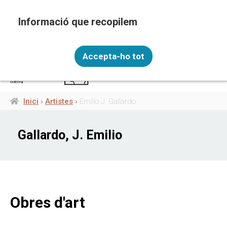
Vés
al
contingut
Recopilem i processem la vostra informació
CAT
personal amb les següents finalitats: Funcionalitat,
Accepta-ho tot
Analítica.
Més informació
menú
Canviar preferències
Inici
Artistes
Emilio J. Gallardo
Fil
d'ariadna
Gallardo, J. Emilio
Obres d'art