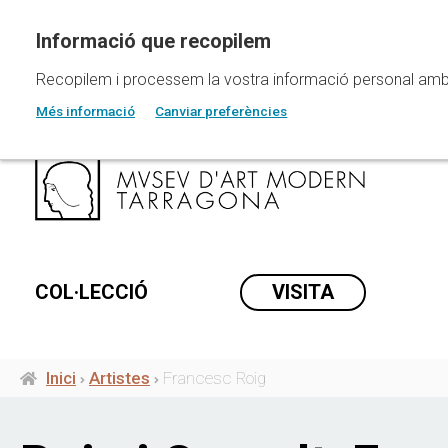
Vés
al
contingut
Recopilem i processem la vostra informació personal amb les
Més informació
Canviar preferències
COL·LECCIÓ
VISITA
Inici
Artistes
Francesc Roig
Fil
d'ariadna