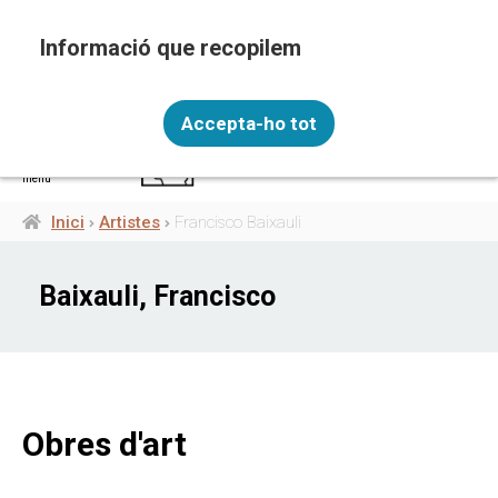
Vés
al
contingut
Recopilem i processem la vostra informació
CAT
personal amb les següents finalitats: Funcionalitat,
Accepta-ho tot
Analítica.
Més informació
menú
Canviar preferències
Inici
Artistes
Francisco Baixauli
Fil
d'ariadna
Baixauli, Francisco
Obres d'art