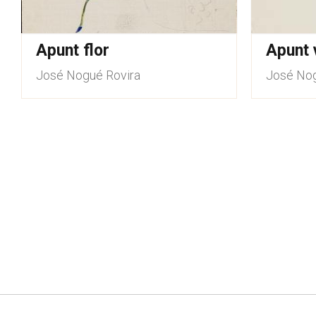
Apunt flor
Apunt 
José Nogué Rovira
José Nog
Paginació