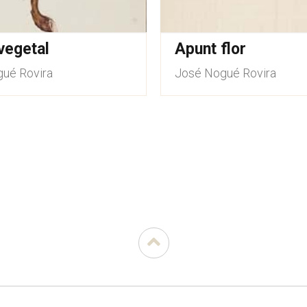
vegetal
Apunt flor
ué Rovira
José Nogué Rovira