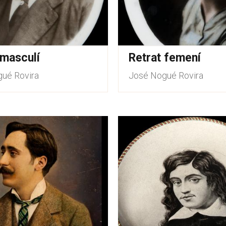
 masculí
Retrat femení
ué Rovira
José Nogué Rovira