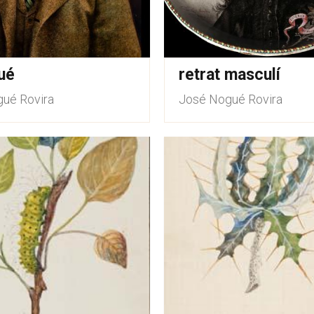
ué
retrat masculí
ué Rovira
José Nogué Rovira