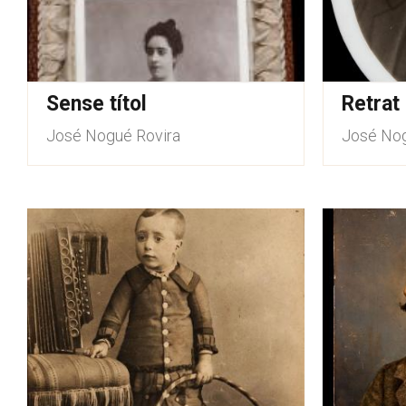
Sense títol
Retrat
José Nogué Rovira
José Nog