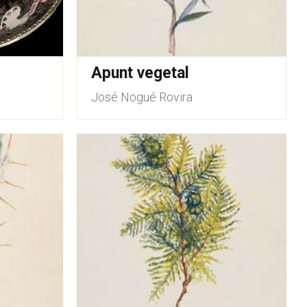
Apunt vegetal
José Nogué Rovira