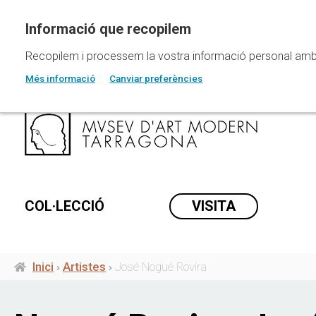
Vés
al
contingut
Recopilem i processem la vostra informació personal amb les
Més informació
Canviar preferències
COL·LECCIÓ
VISITA
Inici
Artistes
José Nogué Rovira
Fil
d'ariadna