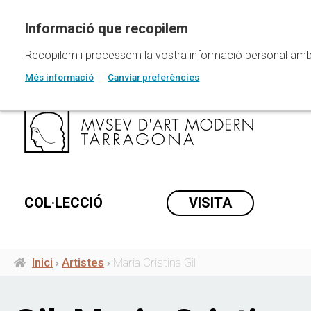
Vés
al
contingut
Recopilem i processem la vostra informació personal amb les
Més informació
Canviar preferències
COL·LECCIÓ
VISITA
Inici
Artistes
Maria Cristina Gil
Fil
d'ariadna