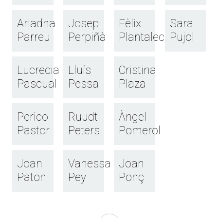
Ariadna
Josep
Fèlix
Sara
Parreu
Perpiñà
Plantalech
Pujol
Lucrecia
Lluís
Cristina
Pascual
Pessa
Plaza
Perico
Ruudt
Àngel
Pastor
Peters
Pomerol
Joan
Vanessa
Joan
Paton
Pey
Ponç