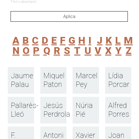
Títol o descripció
A
B
C
D
E
F
G
H
I
J
K
L
M
N
O
P
Q
R
S
T
U
V
X
Y
Z
Jaume
Miquel
Marcel
Lídia
Palau
Paton
Pey
Porcar
Pallarès-
Jesús
Núria
Alfred
Lleó
Perdrola
Pié
Porres
F.
Antoni
Xavier
Joan