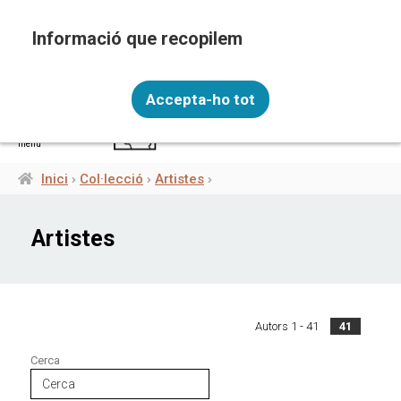
Vés
al
contingut
Recopilem i processem la vostra informació
CAT
personal amb les següents finalitats: Funcionalitat,
Accepta-ho tot
Analítica.
Més informació
menú
Canviar preferències
Inici
Col·lecció
Artistes
Fil
d'ariadna
Artistes
Autors 1 - 41
41
Cerca