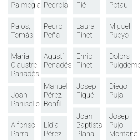
Palmegiani
Pedrola
Pié
Potau
Palos,
Pedro
Laura
Miguel
Tomàs
Peña
Pinet
Pueyo
Maria
Agustí
Enric
Dolors
Claustre
Penadés
Pinet
Puigdemo
Panadés
Manuel
Josep
Diego
Joan
Pérez
Piqué
Pujal
Panisello
Bonfil
Joan
Josep
Alfonso
Lídia
Baptista
Pujol
Parra
Pérez
Plana
Montané