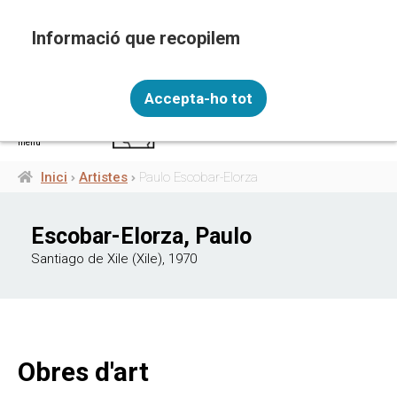
Vés
al
contingut
Recopilem i processem la vostra informació
CAT
personal amb les següents finalitats: Funcionalitat,
Accepta-ho tot
Analítica.
Més informació
menú
Canviar preferències
Inici
Artistes
Paulo Escobar-Elorza
Fil
d'ariadna
Escobar-Elorza, Paulo
Santiago de Xile (Xile), 1970
Obres d'art