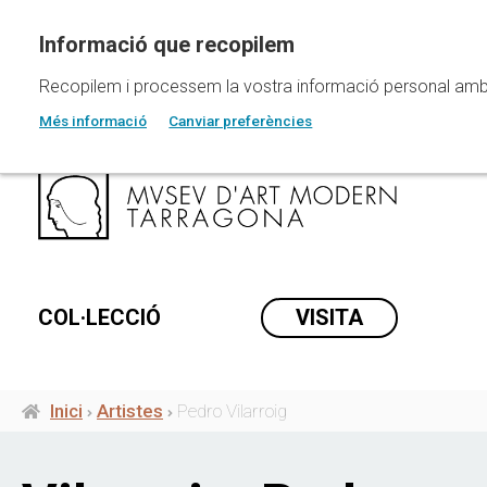
Vés
al
contingut
Recopilem i processem la vostra informació personal amb les
Més informació
Canviar preferències
COL·LECCIÓ
VISITA
Inici
Artistes
Pedro Vilarroig
Fil
d'ariadna