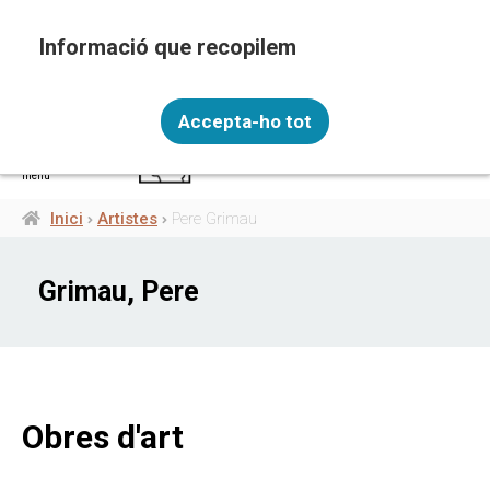
Vés
al
contingut
Recopilem i processem la vostra informació
CAT
personal amb les següents finalitats: Funcionalitat,
Accepta-ho tot
Analítica.
Més informació
menú
Canviar preferències
Inici
Artistes
Pere Grimau
Fil
d'ariadna
Grimau, Pere
Obres d'art