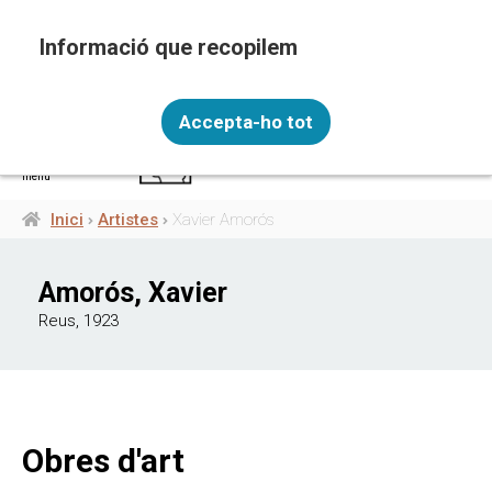
Vés
al
contingut
Recopilem i processem la vostra informació
CAT
personal amb les següents finalitats: Funcionalitat,
Accepta-ho tot
Analítica.
Més informació
menú
Canviar preferències
Inici
Artistes
Xavier Amorós
Fil
d'ariadna
Amorós, Xavier
Reus, 1923
Obres d'art