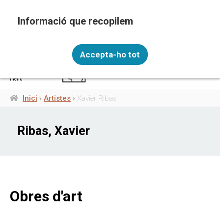
Vés
al
contingut
Recopilem i processem la vostra informació
CAT
personal amb les següents finalitats: Funcionalitat,
Accepta-ho tot
Analítica.
Més informació
menú
Canviar preferències
Inici
Artistes
Xavier Ribas
Fil
d'ariadna
Ribas, Xavier
Obres d'art