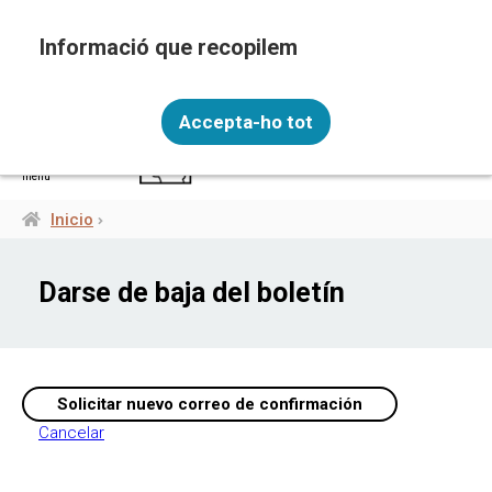
Pasar
al
contenido
principal
Recopilem i processem la vostra informació
ESP
personal amb les següents finalitats: Funcionalitat,
Accepta-ho tot
Analítica.
Més informació
menú
Canviar preferències
Inicio
Ruta
de
Darse de baja del boletín
navegación
Cancelar