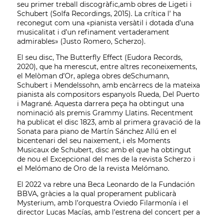
seu primer treball discogràfic,amb obres de Ligeti i
Schubert (Solfa Recordings, 2015). La crítica l’ ha
reconegut com una «pianista versàtil i dotada d’una
musicalitat i d’un refinament vertaderament
admirables» (Justo Romero, Scherzo).
El seu disc, The Butterfly Effect (Eudora Records,
2020), que ha merescut, entre altres reconeixements,
el Melòman d’Or, aplega obres deSchumann,
Schubert i Mendelssohn, amb encàrrecs de la mateixa
pianista als compositors espanyols Rueda, Del Puerto
i Magrané. Aquesta darrera peça ha obtingut una
nominació als premis Grammy Llatins. Recentment
ha publicat el disc 1823, amb al primera gravació de la
Sonata para piano de Martín Sánchez Allú en el
bicentenari del seu naixement, i els Moments
Musicaux de Schubert, disc amb el que ha obtingut
de nou el Excepcional del mes de la revista Scherzo i
el Melómano de Oro de la revista Melómano.
El 2022 va rebre una Beca Leonardo de la Fundación
BBVA, gràcies a la qual properament publicarà
Mysterium, amb l’orquestra Oviedo Filarmonía i el
director Lucas Macías, amb l’estrena del concert per a