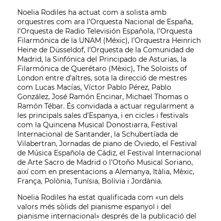
Noelia Rodiles ha actuat com a solista amb
orquestres com ara l’Orquesta Nacional de España,
l’Orquesta de Radio Televisión Española, l’Orquesta
Filarmónica de la UNAM (Méxic), l’Orquestra Heinrich
Heine de Düsseldof, l’Orquesta de la Comunidad de
Madrid, la Sinfónica del Principado de Asturias, la
Filarmónica de Querétaro (Mèxic), The Soloists of
London entre d’altres, sota la direcció de mestres
com Lucas Macías, Víctor Pablo Pérez, Pablo
González, José Ramón Encinar, Michael Thomas o
Ramón Tébar. És convidada a actuar regularment a
les principals sales d’Espanya, i en cicles i festivals
com la Quincena Musical Donostiarra, Festival
Internacional de Santander, la Schubertíada de
Vilabertran, Jornadas de piano de Oviedo, el Festival
de Música Española de Cádiz, el Festival Internacional
de Arte Sacro de Madrid o l’Otoño Musical Soriano,
així com en presentacions a Alemanya, Itàlia, Mèxic,
França, Polònia, Tunísia, Bolívia i Jordània.
Noelia Rodiles ha estat qualificada com «un dels
valors més sòlids del pianisme espanyol i del
pianisme internacional» després de la publicació del