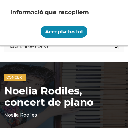
Vés
al
contingut
Recopilem i processem la vostra informació
personal amb les següents finalitats:
Accepta-ho tot
Funcionalitat, Analítica.
menú
Més informació
Canviar preferències
CONCERT
Noelia Rodiles,
concert de piano
Noelia Rodiles