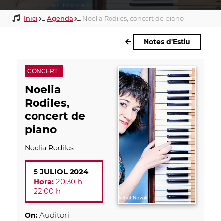
Inici
Agenda
Noelia Rodiles, concert de piano
Fil
d'ariadna
Notes d'Estiu
CONCERT
Noelia
Rodiles,
concert de
piano
Noelia Rodiles
5 JULIOL 2024
Hora:
20:30 h -
22:00 h
Auditori
On: