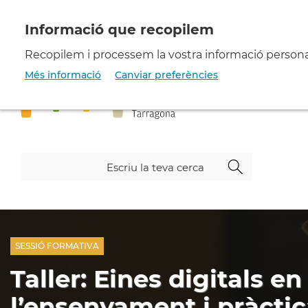
Vés
al
contingut
Recopilem i processem la vostra informació personal 
Més informació
Canviar preferències
SESSIÓ FORMATIVA
Taller: Eines digitals en
l’ensenyament i pràcti