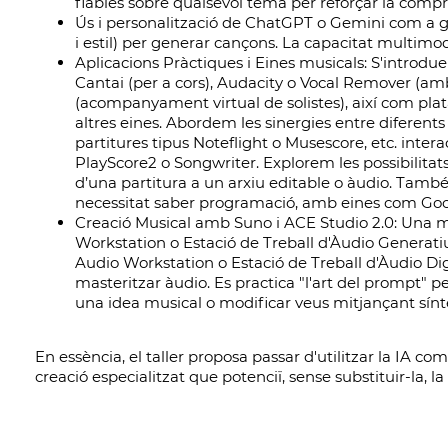
fiables sobre qualsevol tema per reforçar la comp
Ús i personalització de ChatGPT o Gemini com a gr
i estil) per generar cançons. La capacitat multimo
Aplicacions Pràctiques i Eines musicals: S'introd
Cantai (per a cors), Audacity o Vocal Remover (amb
(acompanyament virtual de solistes), així com plat
altres eines. Abordem les sinergies entre diferents
partitures tipus Noteflight o Musescore, etc. in
PlayScore2 o Songwriter. Explorem les possibilitat
d’una partitura a un arxiu editable o àudio. També
necessitat saber programació, amb eines com Goo
Creació Musical amb Suno i ACE Studio 2.0: Una 
Workstation o Estació de Treball d'Àudio Generat
Audio Workstation o Estació de Treball d'Àudio Digit
masteritzar àudio. Es practica "l'art del prompt" p
una idea musical o modificar veus mitjançant sínt
En essència, el taller proposa passar d'utilitzar la IA co
creació especialitzat que potenciï, sense substituir-la, l