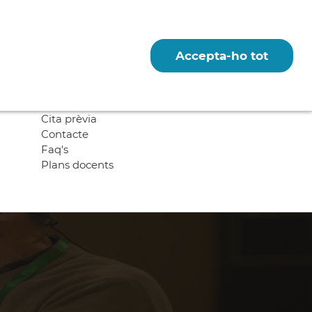
Accepta-ho tot
Notes d'Estiu
Gestió acadèmica
Cita prèvia
Contacte
Faq's
Plans docents