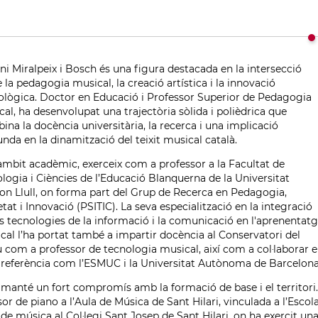
ni Miralpeix i Bosch és una figura destacada en la intersecció
 la pedagogia musical, la creació artística i la innovació
ològica. Doctor en Educació i Professor Superior de Pedagogia
cal, ha desenvolupat una trajectòria sòlida i polièdrica que
ina la docència universitària, la recerca i una implicació
unda en la dinamització del teixit musical català.
’àmbit acadèmic, exerceix com a professor a la Facultat de
ologia i Ciències de l’Educació Blanquerna de la Universitat
n Llull, on forma part del Grup de Recerca en Pedagogia,
tat i Innovació (PSITIC). La seva especialització en la integració
es tecnologies de la informació i la comunicació en l'aprenentat
cal l’ha portat també a impartir docència al Conservatori del
u com a professor de tecnologia musical, així com a col·laborar 
 referència com l’ESMUC i la Universitat Autònoma de Barcelona
x manté un fort compromís amb la formació de base i el territori.
r de piano a l’Aula de Música de Sant Hilari, vinculada a l’Escol
 de música al Col·legi Sant Josep de Sant Hilari, on ha exercit un