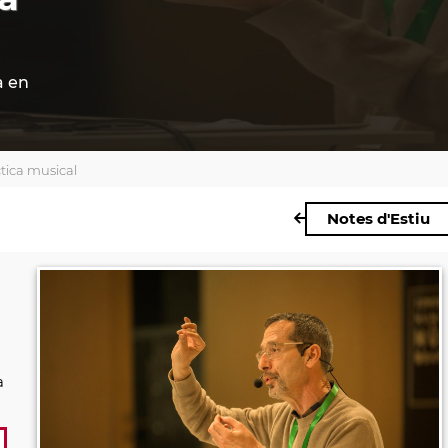
a en
ctica musical
Notes d'Estiu
a