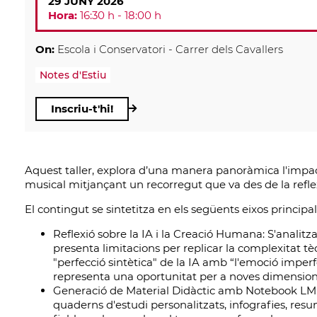
29 JUNY 2026
Hora:
16:30 h - 18:00 h
On:
Escola i Conservatori - Carrer dels Cavallers
Notes d'Estiu
Inscriu-t'hi!
Aquest taller, explora d’una manera panoràmica l'impacte 
musical mitjançant un recorregut que va des de la reflexi
El contingut se sintetitza en els següents eixos principal
Reflexió sobre la IA i la Creació Humana: S'analit
presenta limitacions per replicar la complexitat tèc
"perfecció sintètica" de la IA amb “l'emoció imperf
representa una oportunitat per a noves dimensions
Generació de Material Didàctic amb Notebook LM: 
quaderns d'estudi personalitzats, infografies, res