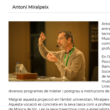
Antoni Miralpeix
Anto
entre
tecn
Musi
comb
prof
En l
Psic
Ramo
Socie
de l
musi
Lice
diversos programes de màster i postgrau a institucions de
Malgrat aquesta projecció en l’àmbit universitari, Miralpei
Aquesta vocació es concreta en la seva tasca com a professo
de Música de Vic, i en la seva trajectòria com a especialista