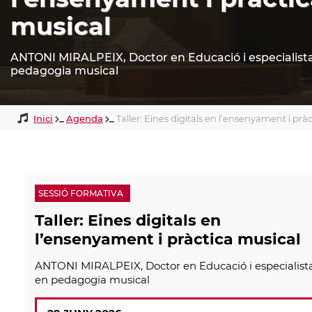
musical
ANTONI MIRALPEIX, Doctor en Educació i especialist
pedagogia musical
Inici
Agenda
Taller: Eines digitals en l’ensenyament i prà
Fil
d'ariadna
SESSIÓ FORMATIVA
Taller: Eines digitals en
l’ensenyament i pràctica musical
ANTONI MIRALPEIX, Doctor en Educació i especialist
en pedagogia musical