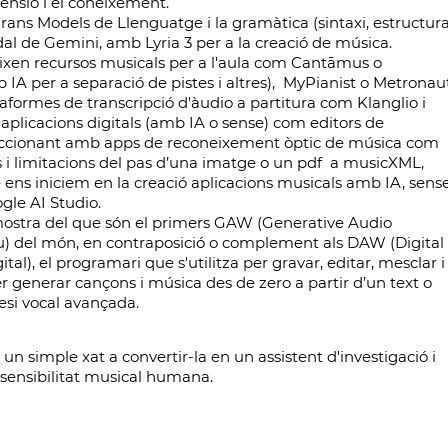
rensió i el coneixement.
ans Models de Llenguatge i la gramàtica (sintaxi, estructur
dal de Gemini, amb Lyria 3 per a la creació de música.
ueixen recursos musicals per a l'aula com Cantāmus o
 IA per a separació de pistes i altres), MyPianist o Metronau
aformes de transcripció d'àudio a partitura com Klanglio i
 aplicacions digitals (amb IA o sense) com editors de
teraccionant amb apps de reconeixement òptic de música com
s i limitacions del pas d’una imatge o un pdf a musicXML,
 ens iniciem en la creació aplicacions musicals amb IA, sens
gle AI Studio.
mostra del que són el primers GAW (Generative Audio
iu) del món, en contraposició o complement als DAW (Digital
al), el programari que s'utilitza per gravar, editar, mesclar i
er generar cançons i música des de zero a partir d’un text o
esi vocal avançada.
m un simple xat a convertir-la en un assistent d'investigació i
a sensibilitat musical humana.