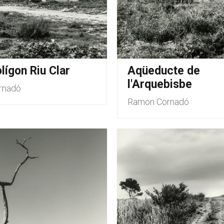
lígon Riu Clar
Aqüeducte de
l'Arquebisbe
rnadó
Ramon Cornadó