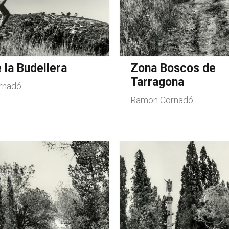
 la Budellera
Zona Boscos de
Tarragona
rnadó
Ramon Cornadó