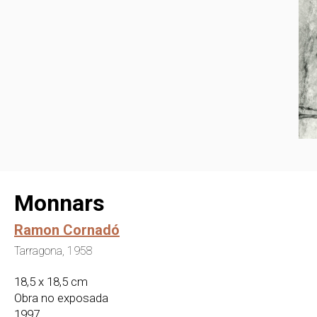
Monnars
Ramon Cornadó
Tarragona, 1958
18,5 x 18,5 cm
Obra no exposada
1997