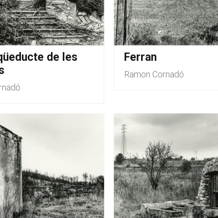
üeducte de les
Ferran
s
Ramon Cornadó
rnadó