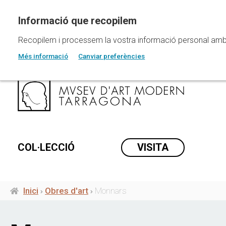
Vés
al
contingut
Recopilem i processem la vostra informació personal amb les
Més informació
Canviar preferències
COL·LECCIÓ
VISITA
Inici
Obres d'art
Monnars
Fil
d'ariadna