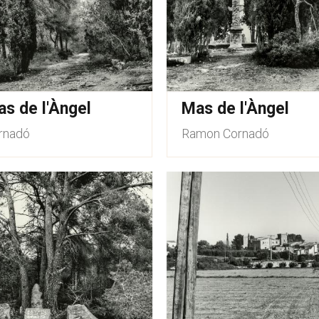
s de l'Àngel
Mas de l'Àngel
rnadó
Ramon Cornadó