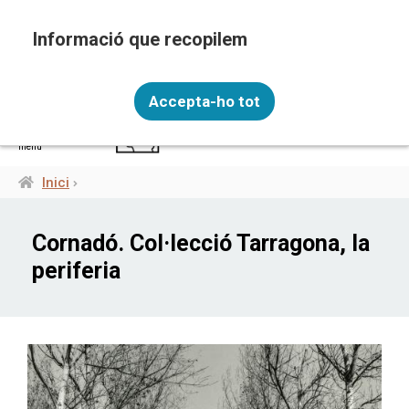
Vés
al
contingut
Recopilem i processem la vostra informació
CAT
personal amb les següents finalitats: Funcionalitat,
Accepta-ho tot
Analítica.
Més informació
menú
Canviar preferències
Inici
Fil
d'ariadna
Cornadó. Col·lecció Tarragona, la
periferia