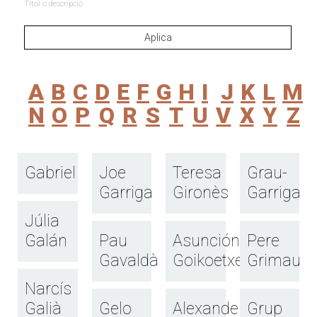
Títol o descripció
A
B
C
D
E
F
G
H
I
J
K
L
M
N
O
P
Q
R
S
T
U
V
X
Y
Z
Gabriel
Joe
Teresa
Grau-
Garriga
Gironès
Garriga
Júlia
Galán
Pau
Asunción
Pere
Gavaldà
Goikoetxea
Grimau
Narcís
Galià
Gelo
Alexander
Grup