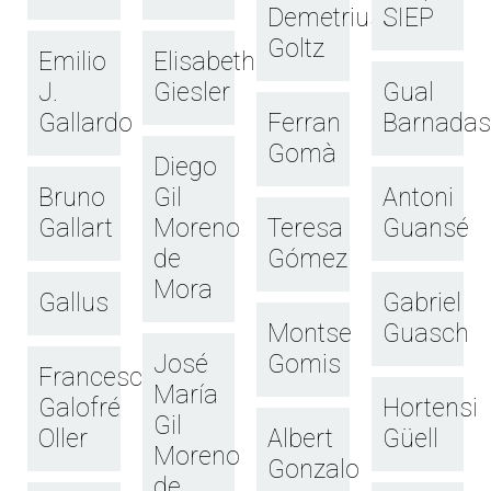
Demetrius
SIEP
Goltz
Emilio
Elisabeth
J.
Giesler
Gual
Gallardo
Ferran
Barnadas
Gomà
Diego
Bruno
Gil
Antoni
Gallart
Moreno
Teresa
Guansé
de
Gómez
Mora
Gallus
Gabriel
Montse
Guasch
José
Gomis
Francesc
María
Galofré
Hortensi
Gil
Oller
Albert
Güell
Moreno
Gonzalo
de