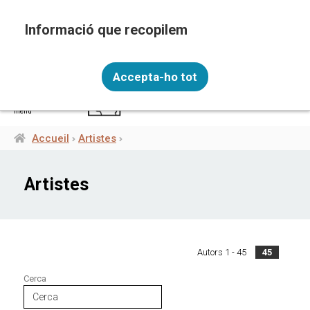
Aller
au
contenu
principal
Recopilem i processem la vostra informació
FRA
personal amb les següents finalitats: Funcionalitat,
Accepta-ho tot
Analítica.
Més informació
menú
Canviar preferències
Accueil
Artistes
Fil
d'Ariane
Artistes
Autors 1 - 45
45
Cerca