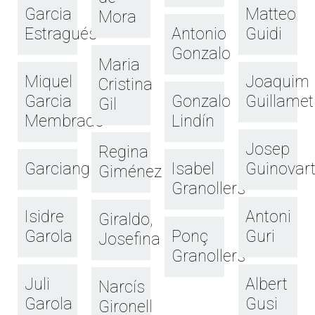
Garcia
Matteo
Mora
Estragués
Antonio
Guidi
Gonzalo
Maria
Miquel
Joaquim
Cristina
Garcia
Gonzalo
Guillamet
Gil
Membrado
Lindín
Josep
Regina
Garcianguera
Isabel
Guinovar
Giménez
Granollers
Isidre
Antoni
Giraldo,
Garola
Ponç
Guri
Josefina
Granollers
Juli
Albert
Narcís
Garola
Gusi
Gironell