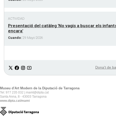
ACTIVIDAD
Presentació del catàleg 'No vagis a buscar els infants
encara'
Cuando:
29 Mayo 2026
Dona't de bai
Museu d'Art Modern de la Diputació de Tarragona
Tel: 977 235 032 | mamt@dipta.cat
Santa Anna, 8 - 43003 Tarragona
www.dipta.cat/mamt