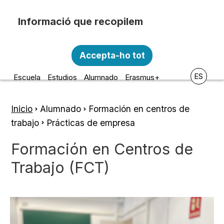
Pasar al contenido principal
Recopilem i processem la vostra informació
Escola d'Art i Disseny de la
personal amb les següents finalitats:
Accepta-ho tot
Diputació a Tarragona
Funcionalitat, Analítica.
ES
Escuela
Estudios
Alumnado
Erasmus+
Més informació
Canviar preferències
Inicio
Alumnado
Formación en centros de
Ruta
trabajo
Prácticas de empresa
de
Formación en Centros de
navegación
Trabajo (FCT)