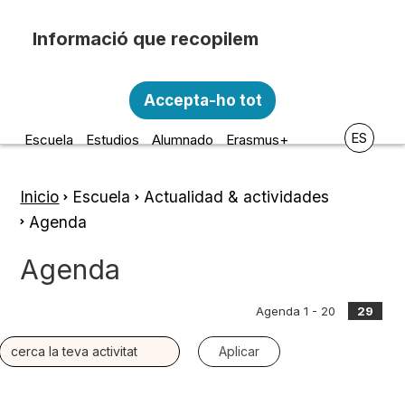
Pasar al contenido principal
Recopilem i processem la vostra informació
Escola d'Art i Disseny de la
personal amb les següents finalitats:
Accepta-ho tot
Diputació a Tarragona
Funcionalitat, Analítica.
ES
Escuela
Estudios
Alumnado
Erasmus+
Més informació
Canviar preferències
Inicio
Escuela
Actualidad & actividades
Ruta
Agenda
de
Agenda
navegación
Agenda 1 - 20
29