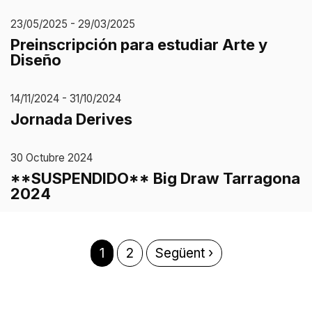
23/05/2025 - 29/03/2025
Preinscripción para estudiar Arte y
Diseño
14/11/2024 - 31/10/2024
Jornada Derives
30 Octubre 2024
**SUSPENDIDO** Big Draw Tarragona
2024
Página
1
Página
2
Siguiente
Següent ›
Paginación
actual
página