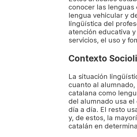
conocer las lenguas o
lengua vehicular y d
lingüística del profe
atención educativa y
servicios, el uso y f
Contexto Sociol
La situación lingüíst
cuanto al alumnado, 
catalana como lengua
del alumnado usa el
día a día. El resto u
y, de estos, la mayor
catalán en determin