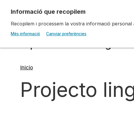
Pasar al contenido principal
Recopilem i processem la vostra informació personal amb
Escola d'Art i Disseny 
Més informació
Canviar preferències
Diputació a Tarragona
Inicio
Ruta
Projecto lin
de
navegación