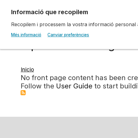
Pasar al contenido principal
Recopilem i processem la vostra informació personal amb
Escola d'Art i Disseny 
Més informació
Canviar preferències
Diputació a Tarragona
Inicio
Ruta
No front page content has been cre
Follow the
User Guide
to start build
de
navegación