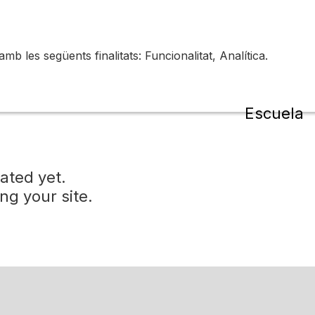
 les següents finalitats: Funcionalitat, Analítica.
de la
Escuela
ated yet.
ing your site.