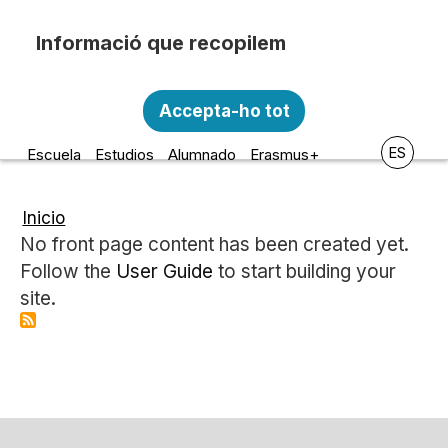
Pasar al contenido principal
Recopilem i processem la vostra informació
Escola d'Art i Disseny de la
personal amb les següents finalitats:
Accepta-ho tot
Diputació a Tarragona
Funcionalitat, Analítica.
ES
Escuela
Estudios
Alumnado
Erasmus+
Més informació
Canviar preferències
Inicio
Ruta
No front page content has been created yet.
de
Follow the
User Guide
to start building your
navegación
site.