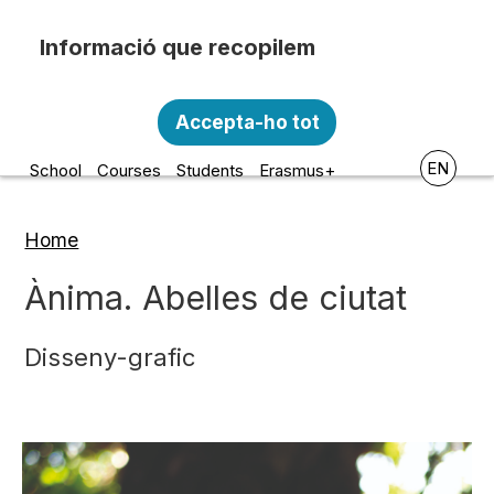
Skip to main content
Recopilem i processem la vostra informació
Escola d'Art i Disseny de la
personal amb les següents finalitats:
Accepta-ho tot
Diputació a Tarragona
Funcionalitat, Analítica.
EN
School
Courses
Students
Erasmus+
Més informació
Canviar preferències
Home
Breadcrumb
Ànima. Abelles de ciutat
Disseny-grafic