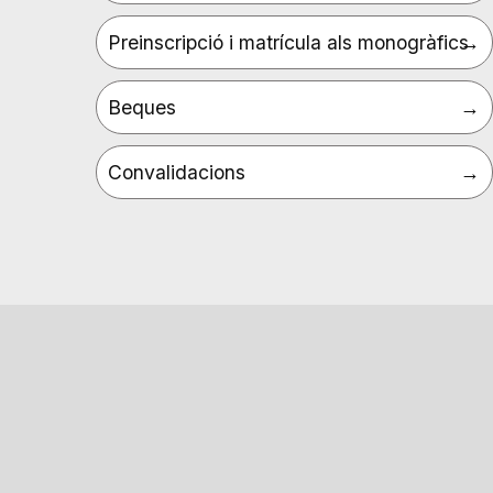
Preinscripció i matrícula als monogràfics
Beques
Convalidacions