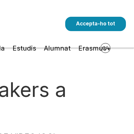
Accepta-ho tot
la
Estudis
Alumnat
Erasmus+
CA
kers a