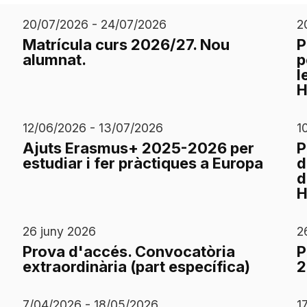
20/07/2026 - 24/07/2026
2
Matrícula curs 2026/27. Nou
P
alumnat.
p
l
H
12/06/2026 - 13/07/2026
1
Ajuts Erasmus+ 2025-2026 per
P
estudiar i fer pràctiques a Europa
d
d
H
26 juny 2026
2
Prova d'accés. Convocatòria
P
extraordinària (part específica)
2
7/04/2026 - 18/05/2026
1