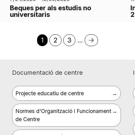
Beques per als estudis no
I
universitaris
2
Pàgina
1
Page
2
Page
3
…
Pàgina
🡢
actual
següent
Documentació de centre
Projecte educatiu de centre
Normes d'Organització i Funcionament
de Centre