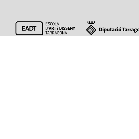
Escola d’Art i Disseny de la
Diputació a Tarragona
977 211 253
sec.eadt@dipta.cat
www.dipta.cat/eadt
Ctra. de Valls s/n