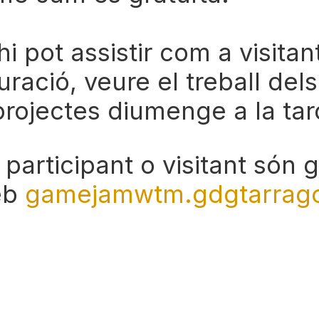
i pot assistir com a visita
ració, veure el treball dels
 projectes diumenge a la ta
participant o visitant són 
web
gamejamwtm.gdgtarrag