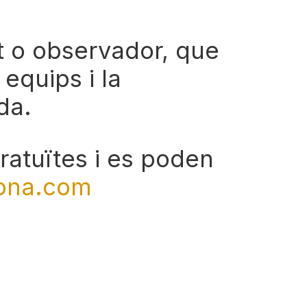
nt o observador, que
 equips i la
rda.
gratuïtes i es poden
ona.com