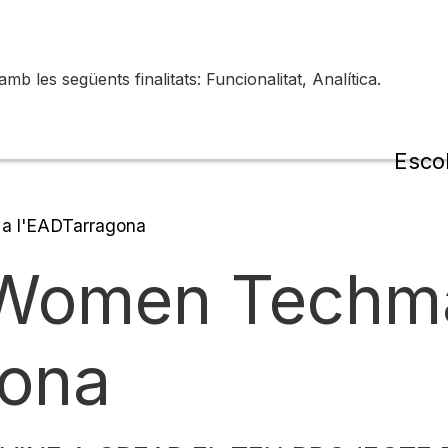
 les següents finalitats: Funcionalitat, Analítica.
de la
Esco
 l'EADTarragona
Women Techma
gona