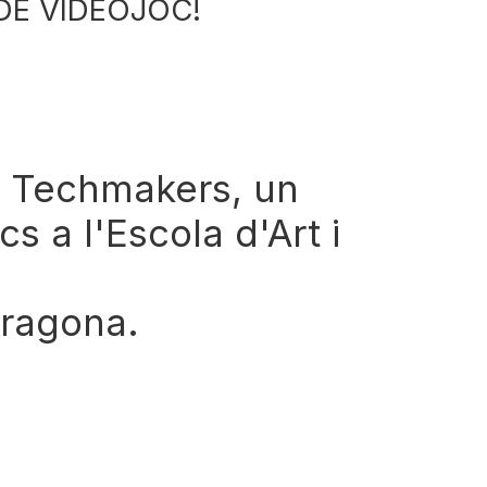
 DE VIDEOJOC!
n Techmakers, un
 a l'Escola d'Art i
rragona.