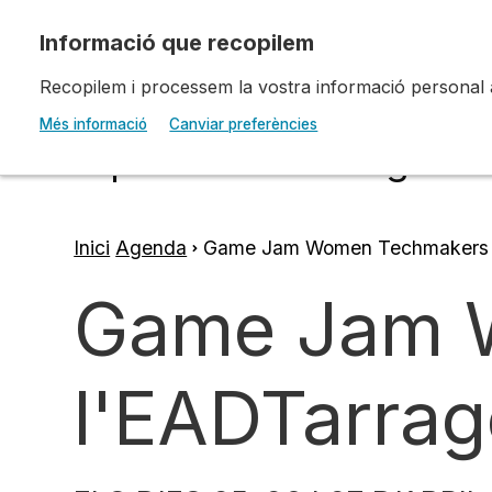
Vés al contingut
Recopilem i processem la vostra informació personal amb
Escola d'Art i Disseny 
Més informació
Canviar preferències
Diputació a Tarragona
Inici
Agenda
Game Jam Women Techmakers a
Fil
Game Jam 
d'ariadna
l'EADTarra