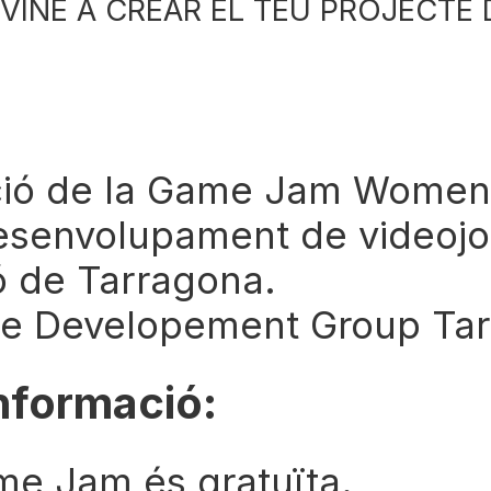
IL VINE A CREAR EL TEU PROJECTE
ició de la Game Jam Wome
esenvolupament de videojocs
ió de Tarragona.
gle Developement Group Ta
informació:
ame Jam és gratuïta.