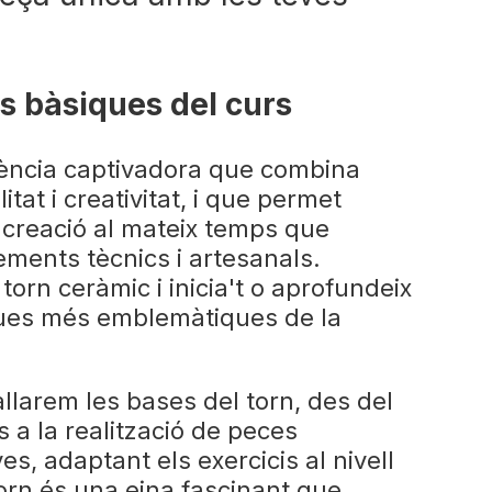
s bàsiques del curs
iència captivadora que combina
itat i creativitat, i que permet
 creació al mateix temps que
ements tècnics i artesanals.
torn ceràmic i inicia't o aprofundeix
ques més emblemàtiques de la
ballarem les bases del torn, des del
ns a la realització de peces
es, adaptant els exercicis al nivell
orn és una eina fascinant que