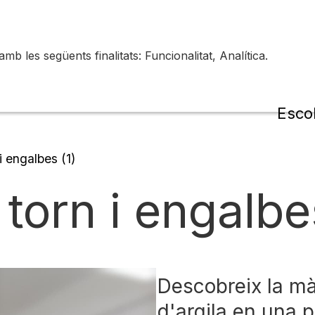
 les següents finalitats: Funcionalitat, Analítica.
de la
Esco
i engalbes (1)
torn i engalbe
Descobreix la mà
d'argila en una 