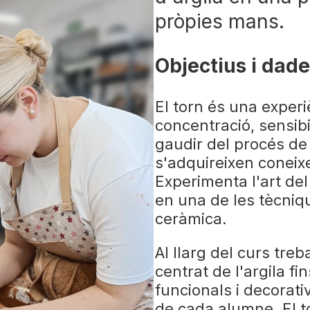
pròpies mans.
Objectius i dade
El torn és una exper
concentració, sensibil
gaudir del procés de
s'adquireixen coneix
Experimenta l'art del 
en una de les tècni
ceràmica.
Al llarg del curs tre
centrat de l'argila fi
funcionals i decorativ
de cada alumne. El t