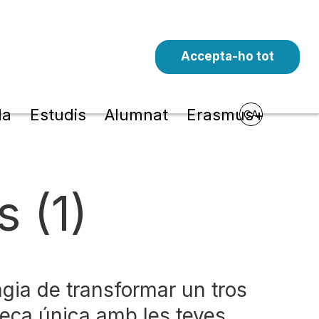
Accepta-ho tot
la
Estudis
Alumnat
Erasmus+
CA
s (1)
gia de transformar un tros
peça única amb les teves