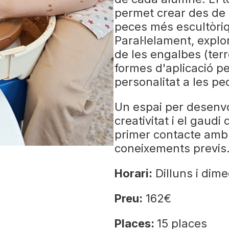
permet crear des de g
peces més escultòri
Paral·lelament, explo
de les engalbes (terr
formes d'aplicació per
personalitat a les p
Un espai per desenvo
creativitat i el gaudi
primer contacte amb 
coneixements previs
Horari:
Dilluns i dime
Preu:
162€
Places:
15 places