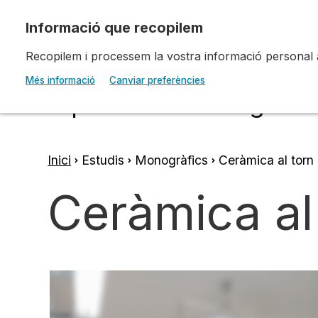
Vés al contingut
Recopilem i processem la vostra informació personal amb
Escola d'Art i Disseny 
Més informació
Canviar preferències
Diputació a Tarragona
Inici
Estudis
Monogràfics
Ceràmica al torn 
Fil
Ceràmica al 
d'ariadna