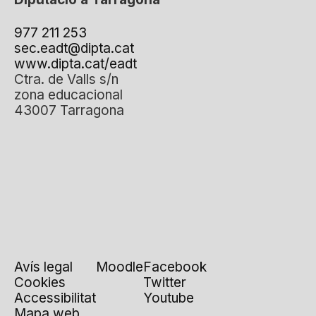
977 211 253
sec.eadt@dipta.cat
www.dipta.cat/eadt
Ctra. de Valls s/n
zona educacional
43007 Tarragona
Avís legal
Moodle
Facebook
Cookies
Twitter
Accessibilitat
Youtube
Mapa web