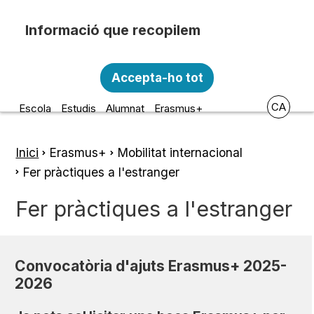
Vés al contingut
Recopilem i processem la vostra informació
Escola d'Art i Disseny de la
personal amb les següents finalitats:
Accepta-ho tot
Diputació a Tarragona
Funcionalitat, Analítica.
CA
Escola
Estudis
Alumnat
Erasmus+
Més informació
Canviar preferències
Inici
Erasmus+
Mobilitat internacional
Fil
Fer pràctiques a l'estranger
d'ariadna
Fer pràctiques a l'estranger
Convocatòria d'ajuts Erasmus+ 2025-
2026