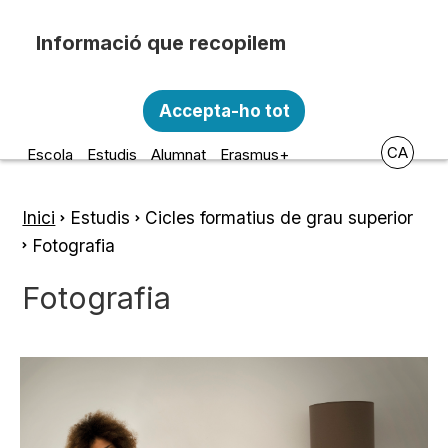
Vés al contingut
Recopilem i processem la vostra informació
Escola d'Art i Disseny de la
personal amb les següents finalitats:
Accepta-ho tot
Diputació a Tarragona
Funcionalitat, Analítica.
CA
Escola
Estudis
Alumnat
Erasmus+
Més informació
Canviar preferències
Inici
Estudis
Cicles formatius de grau superior
Fil
Fotografia
d'ariadna
Fotografia