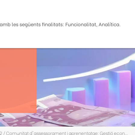
Seu Electrònica
La Diputaci
mb les següents finalitats: Funcionalitat, Analítica.
CA25-002 / Comunitat d'assessorament i aprenentatge: Gestió econòmica