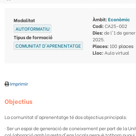
Fil
d'ariadna
Àmbit:
Econòmic
Modalitat
Codi:
CA25-002
AUTOFORMATIU
Dies:
de l'1 de gene
Tipus de formació
2025.
COMUNITAT D'APRENENTATGE
Places:
100
Lloc:
Aula virtual
Imprimir
Objectius
La comunitat d'aprenentatge té dos objectius principals:
· Ser un espai de generació de coneixement per part de la U
col·laboració amb la resta d'ens locals perquè tothom pugui