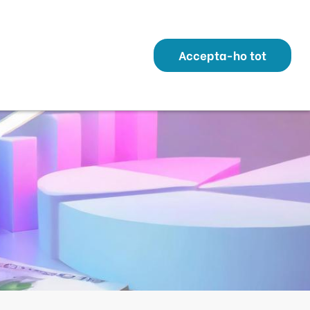
Transparència
Perfil Contractant
Contacte
Altres webs
ó
Temes
Serveis
Municipis
Accepta-ho tot