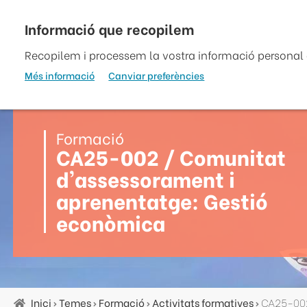
Vés
al
top
contingut
Recopilem i processem la vostra informació personal a
Més informació
Canviar preferències
Formació
CA25-002 / Comunitat
d'assessorament i
aprenentatge: Gestió
econòmica
Inici
Temes
Formació
Activitats formatives