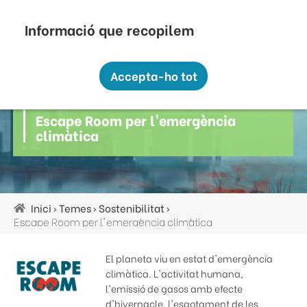
Vés
Seu Electrònica
Perfil Contractant
Contacte
Altres webs
top
al
contingut
Recopilem i processem la vostra informació
menú
personal amb les següents finalitats:
Accepta-ho tot
Funcionalitat, Analítica.
Sostenibilitat
Més informació
Escape Room per l'emergència
Canviar preferències
climàtica
Inici
Temes
Sostenibilitat
Fil
Escape Room per l'emergència climàtica
d'ariadna
El planeta viu en estat d'emergència
climàtica. L'activitat humana,
l'emissió de gasos amb efecte
d'hivernacle, l'esgotament de les