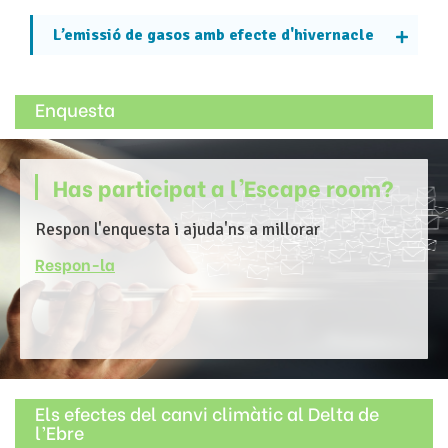
L’emissió de gasos amb efecte d'hivernacle
Enquesta
Has participat a l'Escape room?
Respon l'enquesta i ajuda'ns a millorar
Respon-la
Els efectes del canvi climàtic al Delta de
l’Ebre