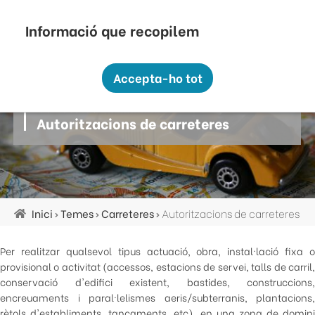
Vés
Seu Electrònica
Perfil Contractant
Contacte
Altres webs
top
al
contingut
Recopilem i processem la vostra informació
menú
personal amb les següents finalitats:
Accepta-ho tot
Funcionalitat, Analítica.
Carreteres
Més informació
Autoritzacions de carreteres
Canviar preferències
Inici
Temes
Carreteres
Autoritzacions de carreteres
Fil
d'ariadna
Per realitzar qualsevol tipus actuació, obra, instal·lació fixa o
provisional o activitat (accessos, estacions de servei, talls de carril,
conservació d'edifici existent, bastides, construccions,
encreuaments i paral·lelismes aeris/subterranis, plantacions,
rètols d'establiments, tancaments, etc), en una zona de domini