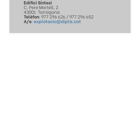
Edifici Síntesi
C. Pere Martell, 2
43001
Tarragona
Telèfon
: 977 296 626 / 977 296 652
A/e
:
explotacio@dipta.cat