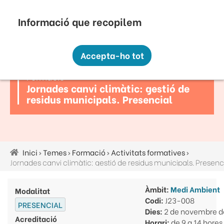
Vés
Seu Electrònica
Perfil Contractant
Contacte
Altres webs
top
al
contingut
Recopilem i processem la vostra informació
menú
personal amb les següents finalitats:
Accepta-ho tot
Funcionalitat, Analítica.
Formació
Més informació
Jornades canvi climàtic: gestió de
Canviar preferències
residus municipals. Presencial
Inici
Temes
Formació
Activitats formatives
Fil
Jornades canvi climàtic: gestió de residus municipals. Presenc
d'ariadna
Àmbit:
Medi Ambient
Modalitat
Codi:
J23-008
PRESENCIAL
Dies:
2 de novembre d
Acreditació
Horari:
de 9 a 14 hores