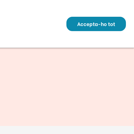
Transparència
Perfil Contractant
Contacte
Altres webs
ó
Temes
Serveis
Municipis
Accepta-ho tot