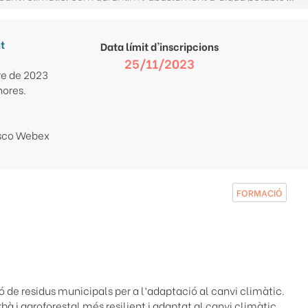
t
Data límit d'inscripcions
25/11/2023
e de 2023
hores.
sco Webex
FORMACIÓ
ió de residus municipals per a l’adaptació al canvi climàtic.
bà i agroforestal més resilient i adaptat al canvi climàtic