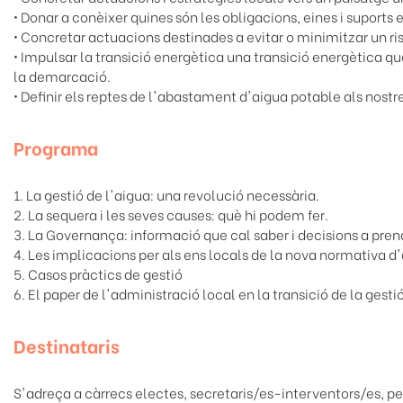
• Donar a conèixer quines són les obligacions, eines i suports 
• Concretar actuacions destinades a evitar o minimitzar un ris
• Impulsar la transició energètica una transició energètica q
la demarcació.
• Definir els reptes de l'abastament d'aigua potable als nostr
Programa
1. La gestió de l'aigua: una revolució necessària.
2. La sequera i les seves causes: què hi podem fer.
3. La Governança: informació que cal saber i decisions a pren
4. Les implicacions per als ens locals de la nova normativa d
5. Casos pràctics de gestió
6. El paper de l'administració local en la transició de la gesti
Destinataris
S'adreça a càrrecs electes, secretaris/es-interventors/es, per