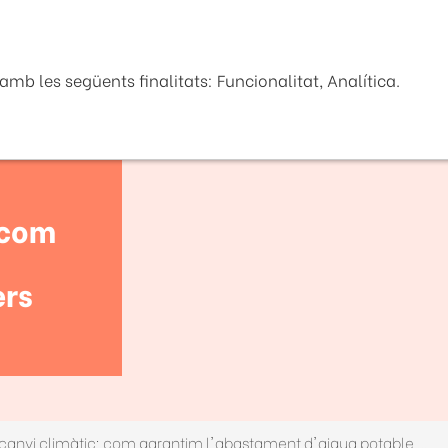
Seu Electrònica
La Diputaci
mb les següents finalitats: Funcionalitat, Analítica.
 com
ers
Jornades canvi climàtic: com garantim l'abastament d'aigua potable els propers anys? Videoconferència