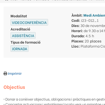
Fil
d'ariadna
Àmbit:
Medi Ambien
Modalitat
Codi:
J23-012_1
VIDEOCONFERÈNCIA
Dies:
30 de novembr
Acreditació
Horari:
de 9.30 a 14 
ASSISTÈNCIA
Durada:
4.5
Places:
20
Tipus de formació
Lloc:
Plataforma Ci
JORNADA
Imprimir
Objectius
• Donar a conèixer objectius, obligacions i pràctiques en gest
• Concretar actuacions i estratègies locals vers un paisatge ur