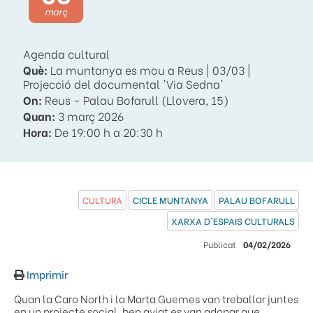
març
Agenda cultural
Què:
La muntanya es mou a Reus | 03/03 |
Projecció del documental 'Via Sedna'
On:
Reus - Palau Bofarull (Llovera, 15)
Quan:
3 març 2026
Hora:
De 19:00 h a 20:30 h
CULTURA
CICLE MUNTANYA
PALAU BOFARULL
XARXA D'ESPAIS CULTURALS
Publicat
04/02/2026
Imprimir
Quan la Caro North i la Marta Guemes van treballar juntes
en un projecte social, ben aviat es van adonar que