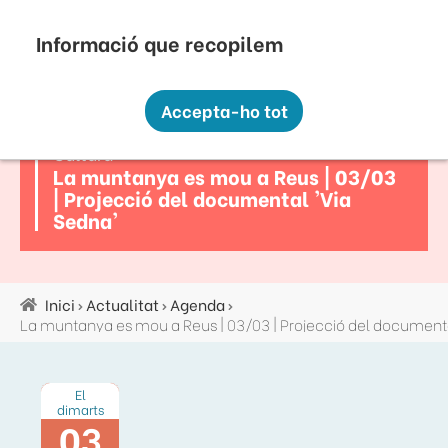
Vés
Seu Electrònica
Perfil Contractant
Contacte
Altres webs
top
al
contingut
Recopilem i processem la vostra informació
menú
personal amb les següents finalitats:
Accepta-ho tot
Funcionalitat, Analítica.
Cultura
Més informació
La muntanya es mou a Reus | 03/03
Canviar preferències
| Projecció del documental 'Via
Sedna'
Inici
Actualitat
Agenda
Fil
d'ariadna
El
dimarts
03