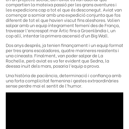
compartien la mateixa passió per les grans aventures i
les expedicions cap a tot el que és desconegut. Aviat van
començar a somiar amb una expedició conjunta que fos
diferent de tot el que havien viscut fins aleshores. Volien
salpar amb un equip íntegrament femení des de França,
travessar l’encrespat mar Àrtic fins a Groenlàndia i, un
cop allí, intentar la primera ascensió d’un Big Wall.
Dos anys després, ja tenien finançament i un equip format
per tres grans escaladores, quatre marineres resistents i
una cineasta. Finalment, van poder salpar de La
Rochelle, però aviat es va fer evident que Sedna, la
deessa inuit dels mars, posaria l’equip a prova.
Una història de paciència, determinació i confiança amb
una forta complicitat femenina i gestes extraordinàries
sense perdre mai el sentit de l’humor.