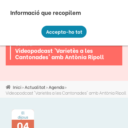
Vés
Seu Electrònica
Perfil Contractant
Contacte
Altres webs
top
al
contingut
Recopilem i processem la vostra informació
menú
personal amb les següents finalitats:
Accepta-ho tot
Funcionalitat, Analítica.
Cultura
Més informació
Videopodcast 'Varietès a les
Canviar preferències
Cantonades' amb Antònia Ripoll
Inici
Actualitat
Agenda
Fil
Videopodcast 'Varietès a les Cantonades' amb Antònia Ripoll
d'ariadna
El
dijous
04