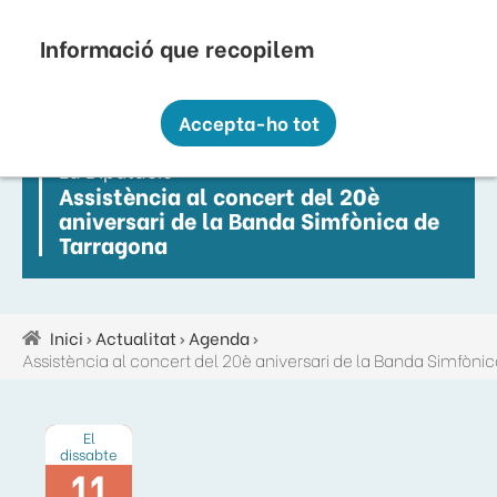
Vés
Seu Electrònica
Perfil Contractant
Contacte
Altres webs
top
al
contingut
Recopilem i processem la vostra informació
menú
personal amb les següents finalitats:
Accepta-ho tot
Funcionalitat, Analítica.
La Diputació
Més informació
Assistència al concert del 20è
Canviar preferències
aniversari de la Banda Simfònica de
Tarragona
Inici
Actualitat
Agenda
Fil
d'ariadna
El
dissabte
11