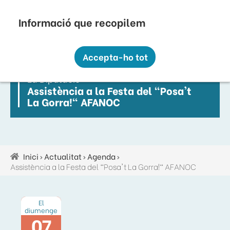
Vés
Seu Electrònica
Perfil Contractant
Contacte
Altres webs
top
al
contingut
Recopilem i processem la vostra informació
menú
personal amb les següents finalitats:
Accepta-ho tot
Funcionalitat, Analítica.
La Diputació
Més informació
Assistència a la Festa del "Posa't
Canviar preferències
La Gorra!" AFANOC
Inici
Actualitat
Agenda
Fil
Assistència a la Festa del "Posa't La Gorra!" AFANOC
d'ariadna
El
diumenge
07